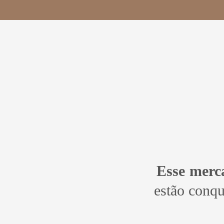
Esse merca
estão conq