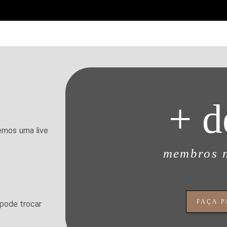
+ d
emos uma live
membros 
FAÇA 
pode trocar