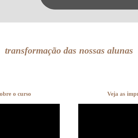
transformação das nossas alunas
obre o curso
Veja as impr