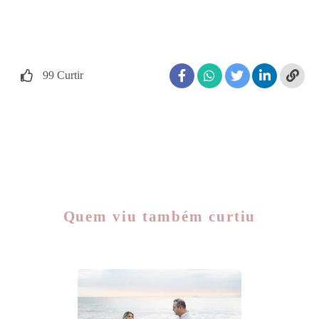
dica de legenda para foto grávida
legenda foto gestante
legenda pra foto grávida
99
Curtir
Quem viu também curtiu