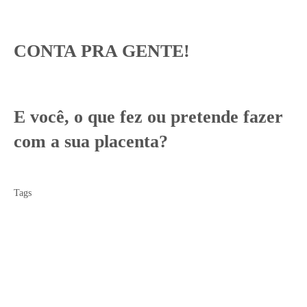
CONTA PRA GENTE!
E você, o que fez ou pretende fazer
com a sua placenta?
Tags
árvore da vida
carimbo de placenta
como fazer carimbo da placenta
fotografa de parto em santos
fotografa de parto em sp
fotografia de parto em santos
o que fazer com a placenta
placenta