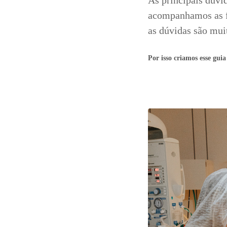
As principais dúvi
acompanhamos as f
16
Curtir
as dúvidas são muit
Comentar
Por isso criamos esse guia