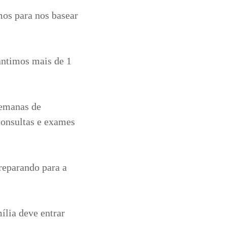
mos para nos basear
antimos mais de 1
semanas de
consultas e exames
reparando para a
ília deve entrar